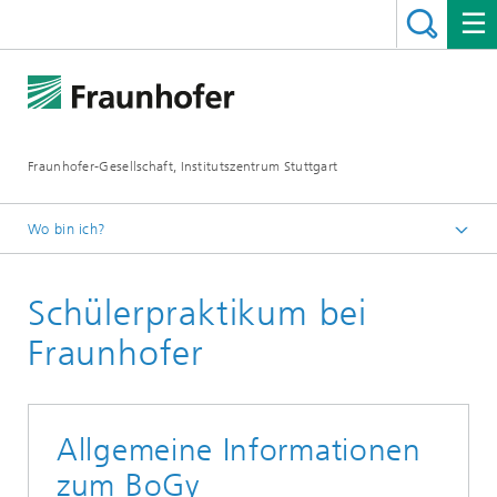
Fraunhofer-Gesellschaft, Institutszentrum Stuttgart
Wo bin ich?
Deutsch
Schülerpraktikum bei
Jobs / Karriere
Schülerinnen und Schüler
Fraunhofer
Allgemeine Informationen
zum BoGy