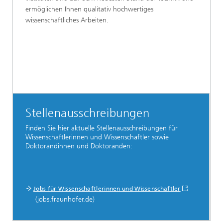
ermöglichen Ihnen qualitativ hochwertiges
wissenschaftliches Arbeiten.
Stellenausschreibungen
Finden Sie hier aktuelle Stellenausschreibungen für
Wissenschaftlerinnen und Wissenschaftler sowie
Doktorandinnen und Doktoranden:
Jobs für Wissenschaftlerinnen und Wissenschaftler
(jobs.fraunhofer.de)