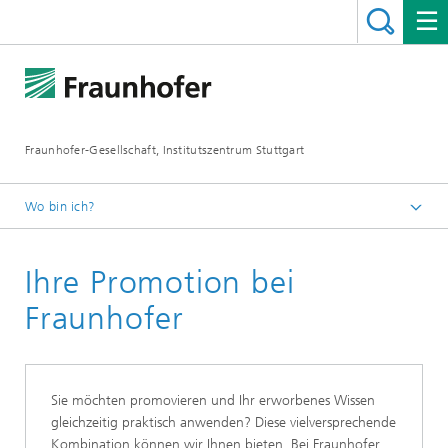
Fraunhofer-Gesellschaft, Institutszentrum Stuttgart
Wo bin ich?
Deutsch
Ihre Promotion bei
Jobs / Karriere
Berufseinsteiger
Fraunhofer
Wissenschaftler/-innen
Sie möchten promovieren und Ihr erworbenes Wissen
gleichzeitig praktisch anwenden? Diese vielversprechende
Kombination können wir Ihnen bieten. Bei Fraunhofer