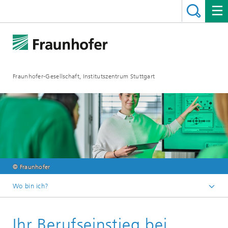
Fraunhofer-Gesellschaft, Institutszentrum Stuttgart
© Fraunhofer
Wo bin ich?
Deutsch
Ihr Berufseinstieg bei
Jobs / Karriere