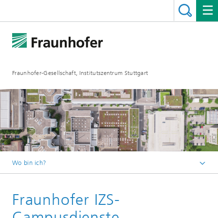
Fraunhofer-Gesellschaft, Institutszentrum Stuttgart
Wo bin ich?
Deutsch
Fraunhofer IZS-
Über uns
Die Stuttgarter Institute
Campusdienste